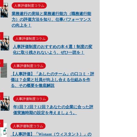
1
人事評価制度コラム
業務遂行の意味と業務遂行能力（職務遂行能
力）の評価方法を知り、仕事パフォーマンス
の向上を！
2
人事評価制度コラム
人事評価制度のおすすめの本４選！制度の変
化に取り残されないよう、ぜひ一読を！
3
人事評価制度コラム
【人事評価】「あしたのチーム」の口コミ・評
価は？企業と社員が向上し合える仕組みを作
る、その概要を徹底解説
4
人事評価制度コラム
年1回？2回？12回？あなたの企業に合った評
価実施時期の設定を考えましょう。
5
人事評価制度コラム
【人事評価】「Wistant（ウィスタント）」の