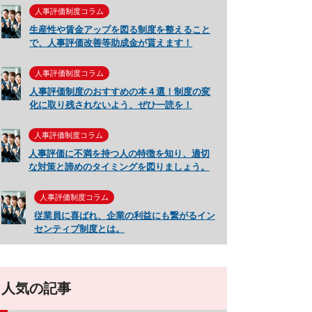
人事評価制度コラム
生産性や賃金アップを図る制度を整えること
で、人事評価改善等助成金が貰えます！
人事評価制度コラム
人事評価制度のおすすめの本４選！制度の変
化に取り残されないよう、ぜひ一読を！
人事評価制度コラム
人事評価に不満を持つ人の特徴を知り、適切
な対策と諦めのタイミングを図りましょう。
人事評価制度コラム
従業員に喜ばれ、企業の利益にも繋がるイン
センティブ制度とは。
人気の記事