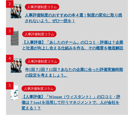
2
人事評価制度コラム
人事評価制度のおすすめの本４選！制度の変化に取り残
されないよう、ぜひ一読を！
3
人事評価制度コラム
【人事評価】「あしたのチーム」の口コミ・評価は？企業
と社員が向上し合える仕組みを作る、その概要を徹底解説
4
人事評価制度コラム
年1回？2回？12回？あなたの企業に合った評価実施時期
の設定を考えましょう。
5
人事評価制度コラム
【人事評価】「Wistant（ウィスタント）」の口コミ・評
価は？1on1を活用して行うマネジメントで、人が会社を
変える！？