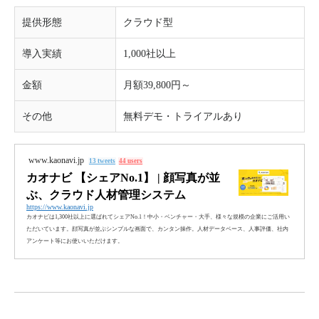
提供形態
クラウド型
導入実績
1,000社以上
金額
月額39,800円～
その他
無料デモ・トライアルあり
www.kaonavi.jp
13 tweets
44 users
カオナビ 【シェアNo.1】 | 顔写真が並
ぶ、クラウド人材管理システム
https://www.kaonavi.jp
カオナビは1,300社以上に選ばれてシェアNo.1！中小・ベンチャー・大手、様々な規模の企業にご活用い
ただいています。顔写真が並ぶシンプルな画面で、カンタン操作。人材データベース、人事評価、社内
アンケート等にお使いいただけます。