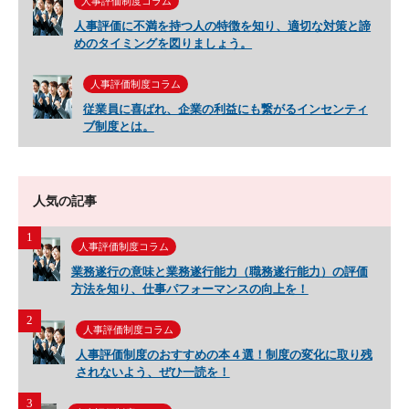
人事評価制度コラム
人事評価に不満を持つ人の特徴を知り、適切な対策と諦
めのタイミングを図りましょう。
人事評価制度コラム
従業員に喜ばれ、企業の利益にも繋がるインセンティ
ブ制度とは。
人気の記事
1
人事評価制度コラム
業務遂行の意味と業務遂行能力（職務遂行能力）の評価
方法を知り、仕事パフォーマンスの向上を！
2
人事評価制度コラム
人事評価制度のおすすめの本４選！制度の変化に取り残
されないよう、ぜひ一読を！
3