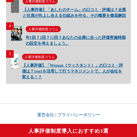
人事評価制度コラム
【人事評価】「あしたのチーム」の口コミ・評価は？企業
と社員が向上し合える仕組みを作る、その概要を徹底解説
4
人事評価制度コラム
年1回？2回？12回？あなたの企業に合った評価実施時期
の設定を考えましょう。
5
人事評価制度コラム
【人事評価】「Wistant（ウィスタント）」の口コミ・評
価は？1on1を活用して行うマネジメントで、人が会社を
変える！？
運営会社
|
プライバシーポリシー
人事評価制度導入におすすめ3選
© 人事評価の神様 All Rights Reserved.