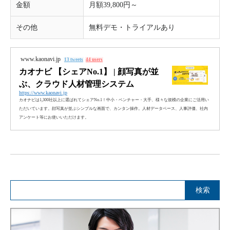
金額
月額39,800円～
その他
無料デモ・トライアルあり
www.kaonavi.jp
13 tweets
44 users
カオナビ 【シェアNo.1】 | 顔写真が並
ぶ、クラウド人材管理システム
https://www.kaonavi.jp
カオナビは1,300社以上に選ばれてシェアNo.1！中小・ベンチャー・大手、様々な規模の企業にご活用い
ただいています。顔写真が並ぶシンプルな画面で、カンタン操作。人材データベース、人事評価、社内
アンケート等にお使いいただけます。